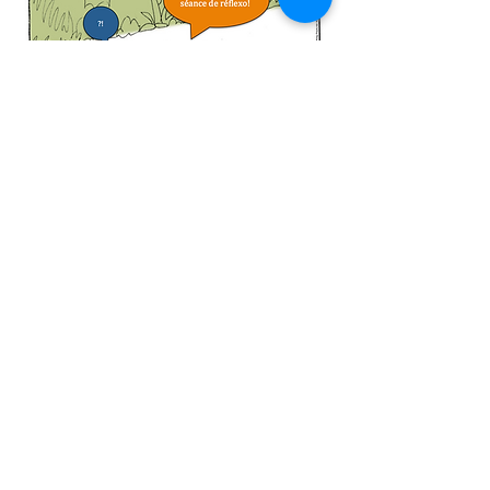
En-tête 1
Arielle Jobic
Réflexologie Plantaire Certifiée
Membre FFR / Reflexology in European
Network
Siret:
832 981 294 00016
Praticienne disponible sur
:
- Liergues - Porte des
pierres dorées, 69400