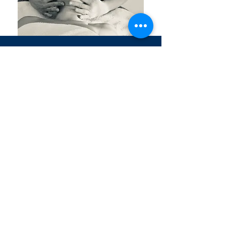
Arielle Jobic
Réflexologie Plantaire Certifiée
Membre FFR / Reflexology in European
Network
Siret:
832 981 294 00016
Praticienne disponible sur
:
- Liergues - Porte des
pierres dorées, 69400
- À votre domicile dans le
Beaujolais
Prenez rendez-vous :